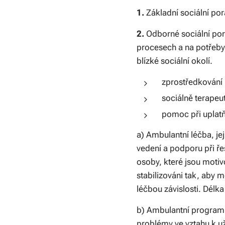
1.
Základní sociální por
2.
Odborné sociální por
procesech a na potřeby 
blízké sociální okolí.
zprostředkování
sociálně terapeut
pomoc při uplatň
a) Ambulantní léčba, je
vedení a podporu při ře
osoby, které jsou moti
stabilizováni tak, aby 
léčbou závislosti. Délk
b) Ambulantní program p
problémy ve vztahu k už