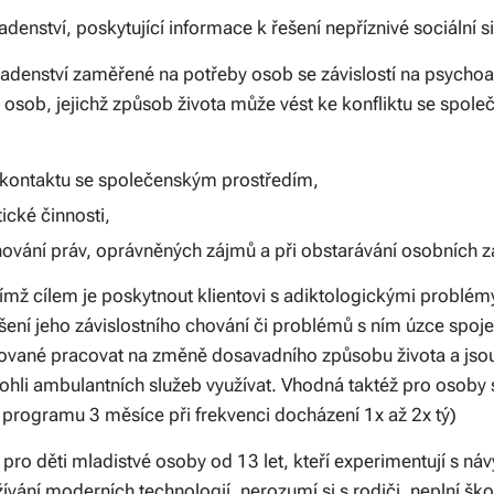
adenství, poskytující informace k řešení nepříznivé sociální s
adenství zaměřené na potřeby osob se závislostí na psychoak
osob, jejichž způsob života může vést ke konfliktu se společn
 kontaktu se společenským prostředím,
ické činnosti,
ování práv, oprávněných zájmů a při obstarávání osobních zá
jímž cílem je poskytnout klientovi s adiktologickými problém
šení jeho závislostního chování či problémů s ním úzce spoj
vované pracovat na změně dosavadního způsobu života a jso
mohli ambulantních služeb využívat. Vhodná taktéž pro osoby
a programu 3 měsíce při frekvenci docházení 1x až 2x tý)
ro děti mladistvé osoby od 13 let, kteří experimentují s ná
ívání moderních technologií, nerozumí si s rodiči, neplní ško