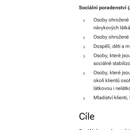
Sociální poradenství 
Osoby ohrožené z
návykových látká
Osoby ohrožené n
Dospělí, děti a ml
Osoby, které jso
sociálně stabiliz
Osoby, které jso
okolí klientů oso
látkovou i nelátk
Mladiství klienti
Cíle