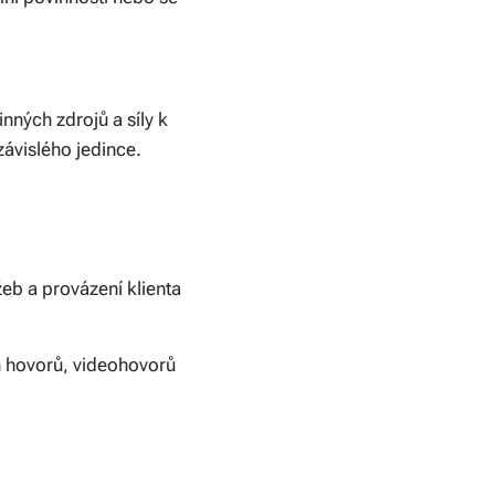
inných zdrojů a síly k
závislého jedince.
eb a provázení klienta
h hovorů, videohovorů