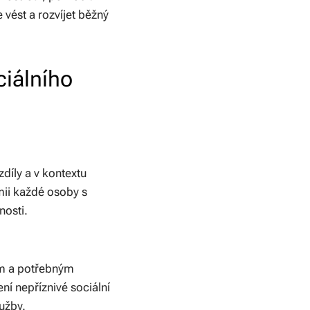
vést a rozvíjet běžný
ciálního
díly a v kontextu
mii každé osoby s
nosti.
ím a potřebným
í nepříznivé sociální
užby.