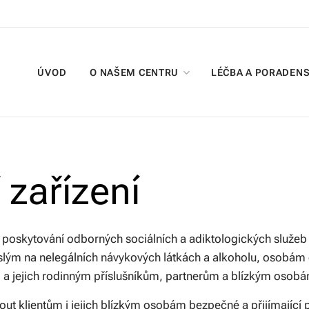
ÚVOD
O NAŠEM CENTRU
LÉČBA A PORADENS
 zařízení
 poskytování odborných sociálních a adiktologických služ
islým na nelegálních návykových látkách a alkoholu, osobá
i a jejich rodinným příslušníkům, partnerům a blízkým osob
out klientům i jejich blízkým osobám bezpečné a přijímající