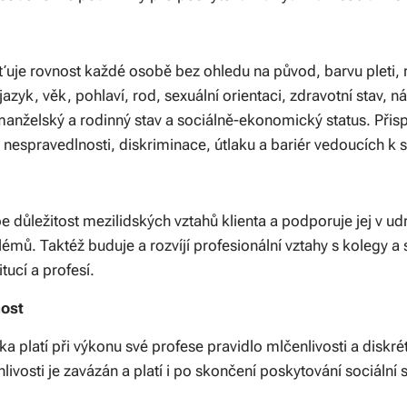
šťuje rovnost každé osobě bez ohledu na původ, barvu pleti, 
jazyk, věk, pohlaví, rod, sexuální orientaci, zdravotní stav, 
manželský a rodinný stav a sociálně-ekonomický status. Přisp
í nespravedlnosti, diskriminace, útlaku a bariér vedoucích k 
 důležitost mezilidských vztahů klienta a podporuje jej v udr
lémů. Taktéž buduje a rozvíjí profesionální vztahy s kolegy a
tucí a profesí.
nost
a platí při výkonu své profese pravidlo mlčenlivosti a diskré
nlivosti je zavázán a platí i po skončení poskytování sociální