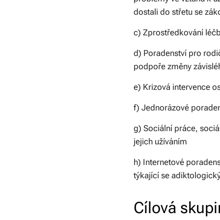
dostali do střetu se zá
c) Zprostředkování léč
d) Poradenství pro rodič
podpoře změny závislého
e) Krizová intervence 
f) Jednorázové poradenst
g) Sociální práce, soci
jejich užíváním
h) Internetové poraden
týkající se adiktologic
Cílová skup