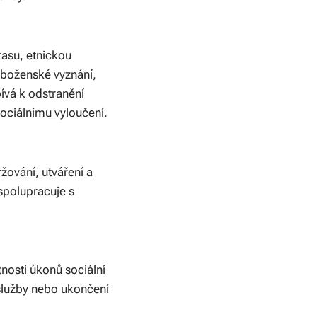
rasu, etnickou
náboženské vyznání,
ívá k odstranění
sociálnímu vyloučení.
žování, utváření a
 spolupracuje s
tnosti úkonů sociální
 služby nebo ukončení