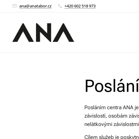
ana@anatabor.cz
+420 602 518 973
Poslání
Posláním centra ANA je
závislostí, osobám záv
nelátkovými závislostm
Cílem služeb je poskytn