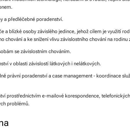
konem.
by a předléčebné poradenství.
e a blízké osoby závislého jedince, jehož cílem je využití rod
 chování a ke snížení vlivu závislostního chování na rodinu 
osobám se závislostním chováním.
ví v oblasti závislostí látkových i nelátkových.
álně právní poradenství a case management - koordinace služ
ství prostřednictvím e-mailové korespondence, telefonickýc
kých problémů.
ina