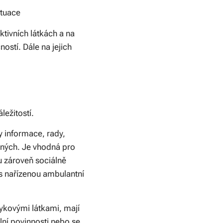
ituace
tivních látkách a na
ostí. Dále na jejich
ležitostí.
y informace, rady,
ených. Je vhodná pro
u zároveň sociálně
 s nařízenou ambulantní
vykovými látkami, mají
lní povinnosti nebo se