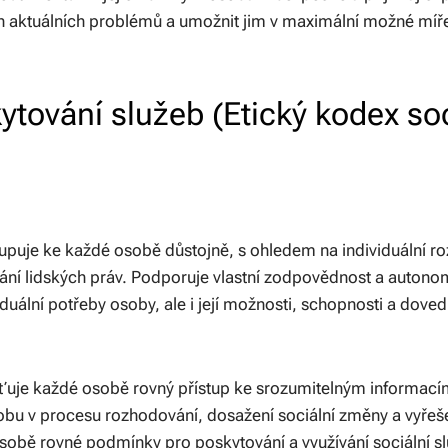
ch aktuálních problémů a umožnit jim v maximální možné míře 
tování služeb (Etický kodex so
tupuje ke každé osobě důstojně, s ohledem na individuální roz
ání lidských práv. Podporuje vlastní zodpovědnost a autono
duální potřeby osoby, ale i její možnosti, schopnosti a doved
išťuje každé osobě rovný přístup ke srozumitelným informac
bu v procesu rozhodování, dosažení sociální změny a vyřešen
osobě rovné podmínky pro poskytování a využívání sociální sl