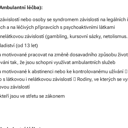
(Ambulantní léčba):
ávislostí nebo osoby se syndromem závislosti na legálních i
ch a na léčivých přípravcích s psychoaktivními látkami
elátkovou závislostí (gambling, kursovní sázky, netolismus..
adiství (od 13 let)
u motivované pracovat na změně dosavadního způsobu život
ováni tak, že jsou schopni využívat ambulantních služeb
u motivované k abstinenci nebo ke kontrolovanému užívání  
b s látkovou i nelátkovou závislostí  Rodiny, ve kterých se v
ovou závislostí
, kteří jsou ve střetu se zákonem