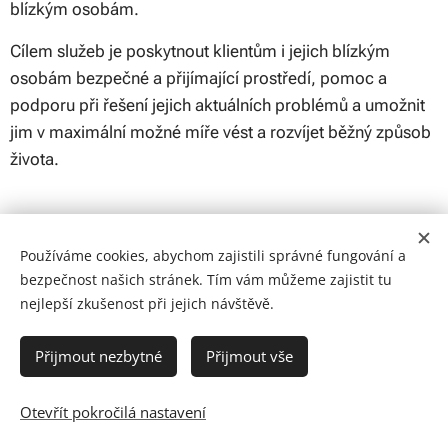
blízkým osobám.
Cílem služeb je poskytnout klientům i jejich blízkým
osobám bezpečné a přijímající prostředí, pomoc a
podporu při řešení jejich aktuálních problémů a umožnit
jim v maximální možné míře vést a rozvíjet běžný způsob
života.
Používáme cookies, abychom zajistili správné fungování a
bezpečnost našich stránek. Tím vám můžeme zajistit tu
nejlepší zkušenost při jejich návštěvě.
Přijmout nezbytné
Přijmout vše
Tel.: +
420 381 211 627
| E-mail - ana@anatabor.cz
|
Koželužská
140, Tábor
Otevřít pokročilá nastavení
ANA, z.ú. - adiktologické centrum © 2021
Cookies